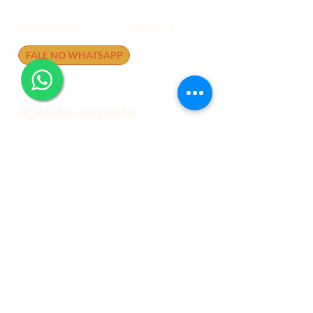
Clique no botão ou nos escreva
diretamente no
(16)996342133
FALE NO WHATSAPP
Agenda Despertar
Grupo silencioso do whatsapp para
receber informações sobre
eventos/novidades/promoções
AGENDA DESPERTAR
Siga no Instagram
Perfil do Despertar
Perfil do Café