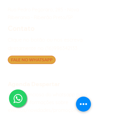
Rua Pedro Pegoraro, 285 - Nova
Ribeirania - Ribeirão Preto/SP
Contato
Clique no botão ou nos escreva
diretamente no
(16)996342133
FALE NO WHATSAPP
Agenda Despertar
Grupo silencioso do whatsapp para
receber informações sobre
eventos/novidades/promoções
AGENDA DESPERTAR