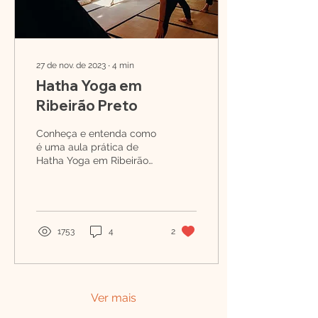
27 de nov. de 2023
∙
4
min
Hatha Yoga em
Ribeirão Preto
Conheça e entenda como
é uma aula prática de
Hatha Yoga em Ribeirão
Preto Em meio ao
turbilhão da vida
moderna, a Hatha Yoga
emerge como...
1753
4
2
Ver mais