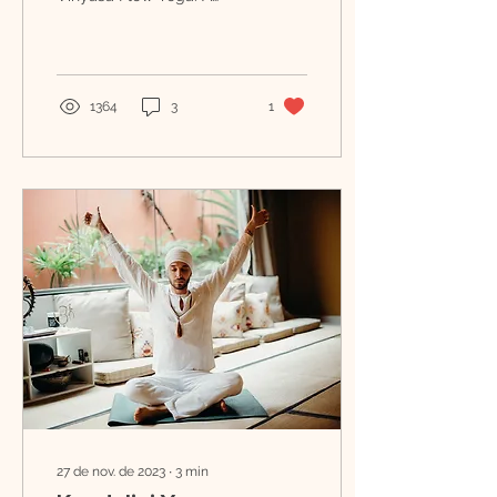
prática de Yoga é um
convite para a harmonia
entre corpo, mente e...
1364
3
1
27 de nov. de 2023
∙
3
min