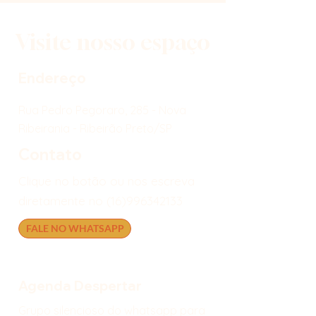
Visite nosso espaço
Endereço
Rua Pedro Pegoraro, 285 - Nova
Ribeirania - Ribeirão Preto/SP
Contato
Clique no botão ou nos escreva
diretamente no
(16)996342133
FALE NO WHATSAPP
Agenda Despertar
Grupo silencioso do whatsapp para