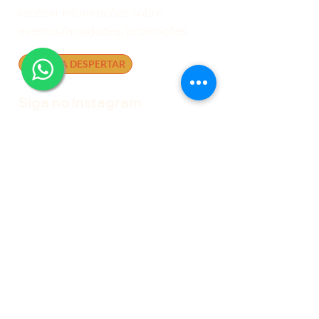
receber informações sobre
eventos/novidades/promoções
AGENDA DESPERTAR
Siga no Instagram
Perfil do Despertar
Perfil do Café
Perfil da Loja
Horário de Funcionamento
Despertar - Centro de Yoga
YOGA E TERAPIAS
Segunda a Sexta das 07h às 21h