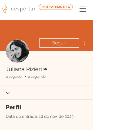
RESERVE UMA AULA
Mais ações
Seguir
Administrador
Juliana Rizieri
0 seguidor
0 seguindo
Perfil
Data de entrada: 16 de nov. de 2023