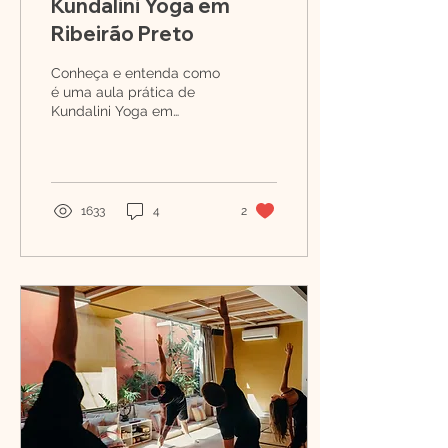
Kundalini Yoga em
Ribeirão Preto
Conheça e entenda como
é uma aula prática de
Kundalini Yoga em
Ribeirão Preto Kundalini
Yoga é chamada de
“Yoga da consciência”.
Trata-se...
1633
4
2